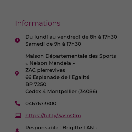
Informations
Horaires
Du lundi au vendredi de 8h à 17h30
:
Samedi de 9h à 17h30
Adresse
Maison Départementale des Sports
:
« Nelson Mandela »
ZAC pierrevives
66 Esplanade de l’Egalité
BP 7250
Cedex 4 Montpellier (34086)
Téléphone
0467673800
:
Site
https://bit.ly/3asnOIm
internet
Responsable : Brigitte LAN -
: