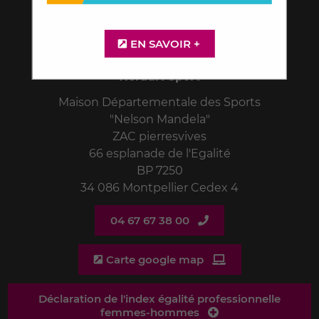
EN SAVOIR +
Hérault Sport
Maison Départementale des Sports
"Nelson Mandela"
ZAC pierresvives
66 esplanade de l'Egalité
BP 7250
34 086 Montpellier Cedex 4
04 67 67 38 00
Carte google map
Déclaration de l'index égalité professionnelle
femmes-hommes