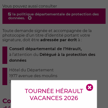
Vous pouvez aussi consulter
la politique départementale de protection des
données.
Toute demande signée et accompagnée de la
photocopie d’un titre d’identité portant votre
signature, doit être
adressée par écrit
à :
Conseil départemental de l’Hérault,
à l’attention du
Délégué à la protection des
données
Hôtel du Département
1977 avenue des moulins
34087 Montpellier cedex 4
Alerte
TOURNÉE HÉRAULT
VACANCES 2026
Conception et