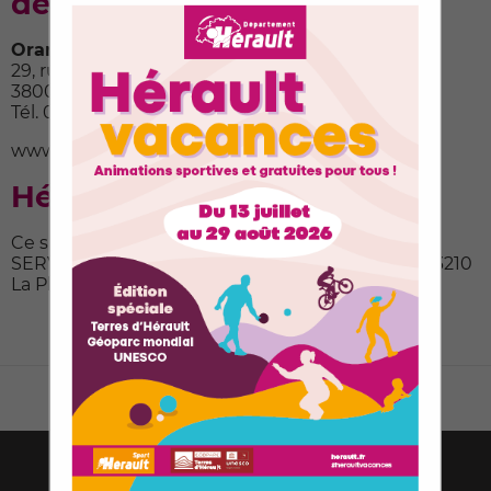
développement
Orange Business Services - Direction EOLAS
29, rue Servan
38000 Grenoble
Tél. 04 76 44 50 50
www.eolas.fr
Hébergement
Ce site est hébergé par ORANGE BUSINESS
SERVICES SA
-
1 Place des droits de l’Homme - 93210
La Plaine Saint-Denis Bobigny
Tous les sites de l'Hérault