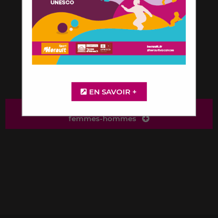
66 esplanade de l'Egalité
BP 7250
34 086 Montpellier Cedex 4
04 67 67 38 00
Carte google map
EN SAVOIR +
Déclaration de l'index égalité professionnelle
femmes-hommes