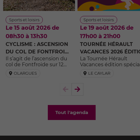
Sports et loisirs
Sports et loisirs
Le 15 août 2026 de
Le 19 août 2026 de
08h30 à 13h30
17h00 à 21h00
CYCLISME : ASCENSION
TOURNÉE HÉRAULT
DU COL DE FONTFROIDE
VACANCES 2026 ÉDIT
Il s’agit de l’ascension du
La Tournée Hérault
- SOUVENIR ERIC GOU
SPÉCIALE « TERRES
col de Fontfroide sur 12
Vacances édition spécia
D’HÉRAULT GÉOPARC
km.
« Terres d’Hérault Géop
OLARGUES
LE CAYLAR
MONDIAL UNESCO »
mondial UNESCO » fait
ETAPE 9 – LE CAYLAR
étape dans 14 commun
héraultaises, avec un la
Elément
Elément
panel d’activités ludo-
précédent
suivant
sportives gratuites pour
toute la famille.
Cette manifestation
Tout l'agenda
itinérante passera le
mercredi 19 août par Le
Caylar sur la place de la
République à 17h.