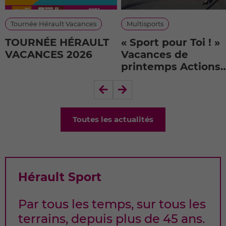
Tournée Hérault Vacances
Multisports
TOURNÉE HÉRAULT
« Sport pour Toi ! »
VACANCES 2026
Vacances de
printemps Actions
Départementales
Précédent
Suivant
de Développement
Socio-Sportif
Toutes les actualités
Hérault Sport
Par tous les temps, sur tous les
terrains, depuis plus de 45 ans.