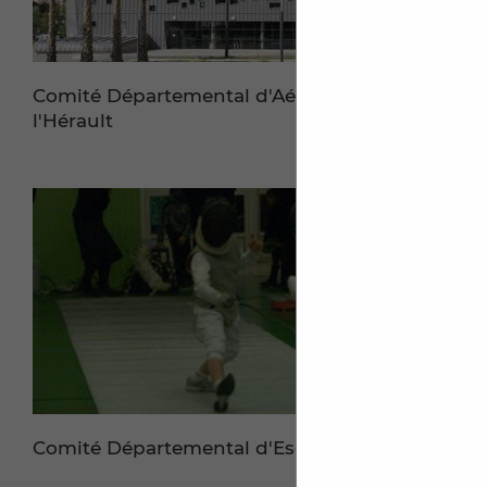
Comité Départemental d'Aéronautique de
l'Hérault
Comité Départemental d'Escrime de l'Hérault