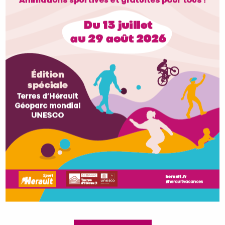
Comité Départemental d'Athlétisme de
l'Hérault
Comité Départemental d'Etudes et Sports
sous-marins de l'Hérault