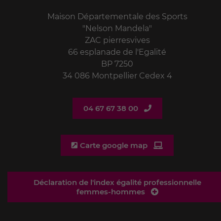
Maison Départementale des Sports
"Nelson Mandela"
ZAC pierresvives
66 esplanade de l'Egalité
BP 7250
34 086 Montpellier Cedex 4
04 67 67 38 00
Carte google map
Déclaration de l'index égalité professionnelle
femmes-hommes