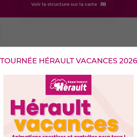
Voir la structure sur la carte
TOURNÉE HÉRAULT VACANCES 202
e) par…