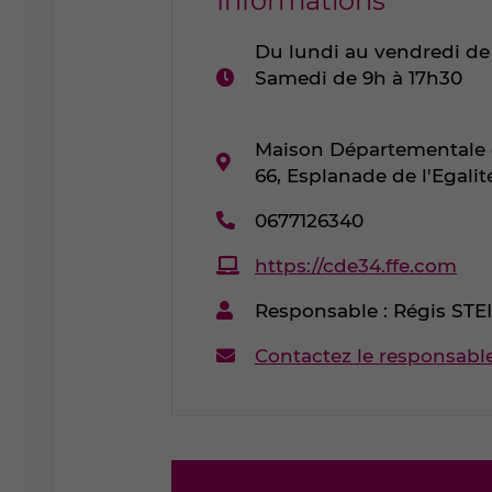
Informations
Horaires
Du lundi au vendredi de
:
Samedi de 9h à 17h30
Adresse
Maison Départementale d
:
66, Esplanade de l'Egalit
Téléphone
0677126340
:
Site
https://cde34.ffe.com
internet
Responsable : Régis STE
:
Contactez le responsabl