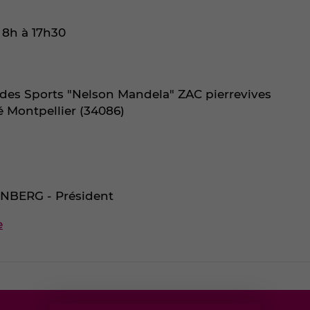
 8h à 17h30
es Sports "Nelson Mandela" ZAC pierrevives
é Montpellier (34086)
INBERG - Président
e