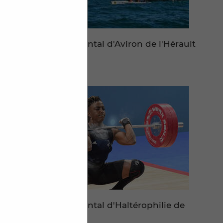
Comité Départemental d'Aviron de l'Hérault
Comité Départemental d'Haltérophilie de
l'Hérault