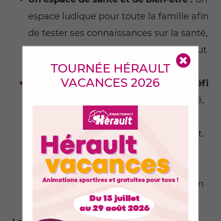
espace ludique pour toute la famille afin
de tester ses connaissances sur la santé,
l’activité physique et l’alimentation, tout
Alerte
TOURNÉE HÉRAULT
en relevant des défis sportifs.
VACANCES 2026
Un espace environnement avec un défi
collectif : sur un home trainer connecté,
les participants parcourront
virtuellement les paysages de l’Hérault.
Tous les 34 km réalisés permettront
d’offrir un arbre à la commune, tandis
que les enfants participeront au défi en
construisant une tour géante en bois.