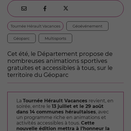
Partager
Partager
Partager



sur
par
sur
Thématiques
Tournée Hérault Vacances
Géoévénement
Twitter
e-
Facebook
mail
Géoparc
Multisports
Cet été, le Département propose de
nombreuses animations sportives
gratuites et accessibles à tous, sur le
territoire du Géoparc
La
Tournée Hérault Vacances
revient, en
soirée, entre le
13 juillet et le 29 août
dans 14 communes héraultaises
, avec
un programme riche en animations et
activités accessibles à tous.
Cette
nouvelle édition mettra à l’honneur la