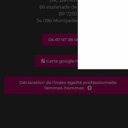
ZAC pierresvives
66 esplanade de l'Egalité
BP 7250
34 086 Montpellier Cedex 4
04 67 67 38 00
Carte google map
Déclaration de l'index égalité professionnelle
femmes-hommes