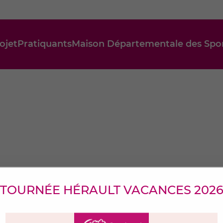
ojet
Pratiquants
Maison Départementale des Spor
TOURNÉE HÉRAULT VACANCES 202
er