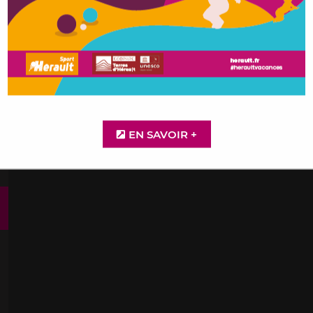
Je m'abonne
Contact
Accessibilité
Presse
Plan de site
EN SAVOIR +
Contrat d'Engagement Républicain